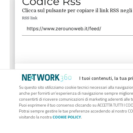
Codice Rss
Clicca sul pulsante per copiare il link RSS negli
RSS link
Codice Rss
I tuoi contenuti, la tua pr
Clicca sul pulsante per copiare il link RSS negli
Su questo sito utilizziamo cookie tecnici necessari alla navigazion
anche per fornirti un’esperienza di navigazione sempre migliore, p
RSS link
consentirti di ricevere comunicazioni di marketing aderenti alle tu
Puoi esprimere il tuo consenso cliccando su ACCETTA TUTTI I COO
Potrai sempre gestire le tue preferenze accedendo al nostro COO
visitando la nostra
COOKIE POLICY
.