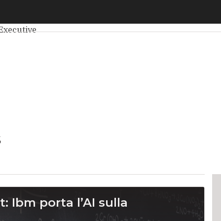
elligenza Artificiale
Big Data
Cybersecurity
Data Center
Int
Executive
s
: Ibm porta l’AI sulla