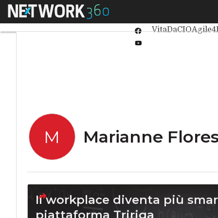
Linkedin
Menu
Ultimi articoli
Int
Twitter
VitaDaCIO
Agile4
Facebook
Youtube-
play
Marianne Flore
M
Il workplace diventa più smart
piattaforma Tririga