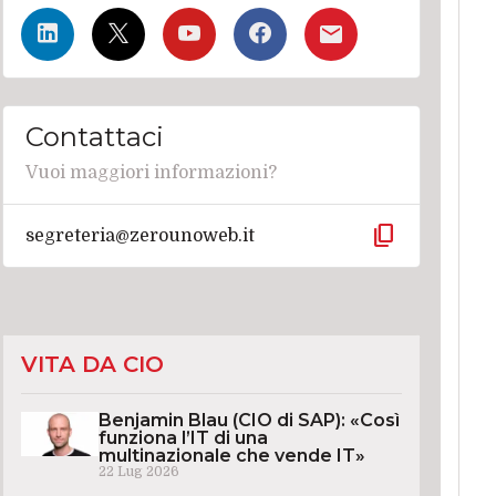
Contattaci
Vuoi maggiori informazioni?
content_copy
segreteria@zerounoweb.it
VITA DA CIO
Benjamin Blau (CIO di SAP): «Così
funziona l’IT di una
multinazionale che vende IT»
22 Lug 2026