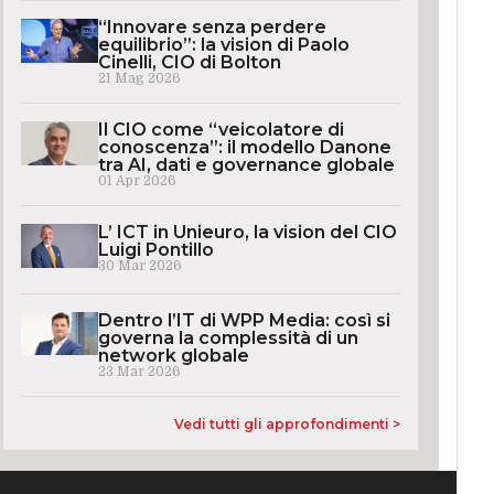
“Innovare senza perdere
equilibrio”: la vision di Paolo
Cinelli, CIO di Bolton
21 Mag 2026
Il CIO come “veicolatore di
conoscenza”: il modello Danone
tra AI, dati e governance globale
01 Apr 2026
L’ ICT in Unieuro, la vision del CIO
Luigi Pontillo
30 Mar 2026
Dentro l’IT di WPP Media: così si
governa la complessità di un
network globale
23 Mar 2026
Vedi tutti gli approfondimenti >