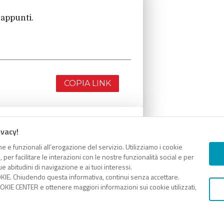
 appunti.
COPIA LINK
ivacy!
 appunti.
e e funzionali all’erogazione del servizio. Utilizziamo i cookie
er facilitare le interazioni con le nostre funzionalità social e per
e abitudini di navigazione e ai tuoi interessi.
KIE. Chiudendo questa informativa, continui senza accettare.
KIE CENTER e ottenere maggiori informazioni sui cookie utilizzati,
COPIA LINK