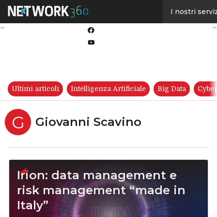
Linkedin
I nostri servi
Twitter
Facebook
Youtube-
play
Ultimi articoli
Intelligenza Artificiale
Big Data
Cyber
G
Giovanni Scavino
Irion: data management e
risk management “made in
Italy”