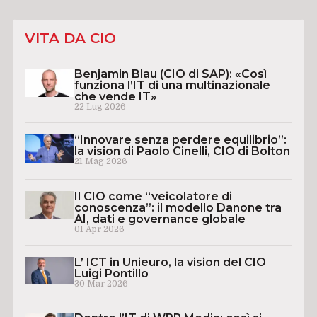
VITA DA CIO
Benjamin Blau (CIO di SAP): «Così
funziona l’IT di una multinazionale
che vende IT»
22 Lug 2026
“Innovare senza perdere equilibrio”:
la vision di Paolo Cinelli, CIO di Bolton
21 Mag 2026
Il CIO come “veicolatore di
conoscenza”: il modello Danone tra
AI, dati e governance globale
01 Apr 2026
L’ ICT in Unieuro, la vision del CIO
Luigi Pontillo
30 Mar 2026