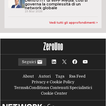
Dentro l’IT di WPP Media: così si
governa la complessità di un
network globale
23 Mar 2026
Vedi tutti gli approfondimenti >
Seguici
About
Autori
Tags
Rss Feed
Privacy e Cookie Policy
Terms&Conditions Contenuti Specialistici
Cookie Center