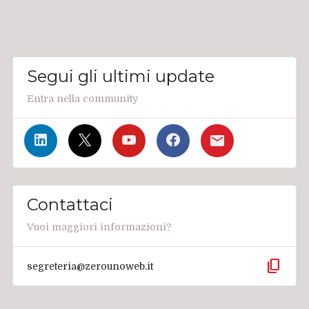
Segui gli ultimi update
Entra nella community
Contattaci
Vuoi maggiori informazioni?
content_copy
segreteria@zerounoweb.it