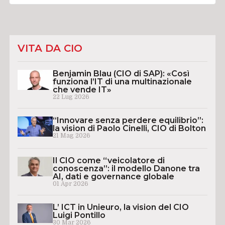
VITA DA CIO
Benjamin Blau (CIO di SAP): «Così
funziona l’IT di una multinazionale
che vende IT»
22 Lug 2026
“Innovare senza perdere equilibrio”:
la vision di Paolo Cinelli, CIO di Bolton
21 Mag 2026
Il CIO come “veicolatore di
conoscenza”: il modello Danone tra
AI, dati e governance globale
01 Apr 2026
L’ ICT in Unieuro, la vision del CIO
Luigi Pontillo
30 Mar 2026