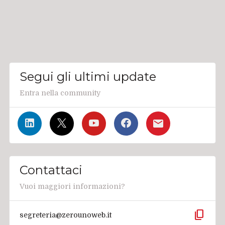
Segui gli ultimi update
Entra nella community
Contattaci
Vuoi maggiori informazioni?
content_copy
segreteria@zerounoweb.it