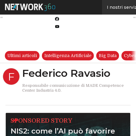
Linkedin
I nostri servi
Twitter
Facebook
Youtube-
play
Ultimi articoli
Intelligenza Artificiale
Big Data
Cyber
Federico Ravasio
F
Responsabile comunicazione di MADE Competence
Center Industria 4.0.
SPONSORED STORY
NIS2: come l’AI può favorire