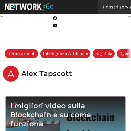
Linkedin
I nostri servi
Twitter
Facebook
Youtube-
play
Ultimi articoli
Intelligenza Artificiale
Big Data
Cyber
A
Alex Tapscott
I migliori video sulla
Blockchain e su come
funziona