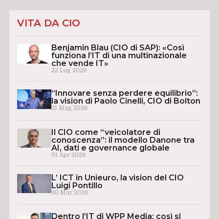
VITA DA CIO
Benjamin Blau (CIO di SAP): «Così
funziona l’IT di una multinazionale
che vende IT»
22 Lug 2026
“Innovare senza perdere equilibrio”:
la vision di Paolo Cinelli, CIO di Bolton
21 Mag 2026
Il CIO come “veicolatore di
conoscenza”: il modello Danone tra
AI, dati e governance globale
01 Apr 2026
L’ ICT in Unieuro, la vision del CIO
Luigi Pontillo
30 Mar 2026
Dentro l’IT di WPP Media: così si