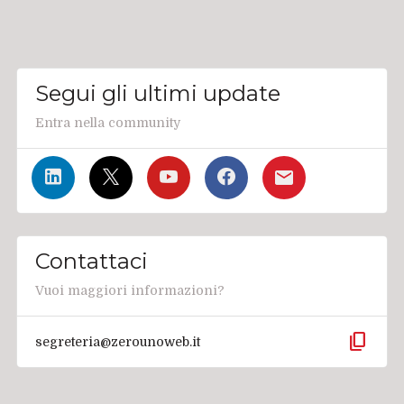
Segui gli ultimi update
Entra nella community
Contattaci
Vuoi maggiori informazioni?
content_copy
segreteria@zerounoweb.it