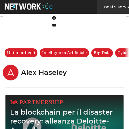
Linkedin
I nostri servi
Twitter
Facebook
Youtube-
play
Ultimi articoli
Intelligenza Artificiale
Big Data
Cyber
A
Alex Haseley
LA PARTNERSHIP
La blockchain per il disaster
recovery: alleanza Deloitte-