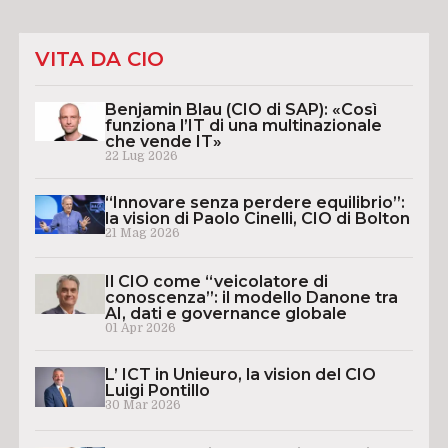
VITA DA CIO
Benjamin Blau (CIO di SAP): «Così
funziona l’IT di una multinazionale
che vende IT»
22 Lug 2026
“Innovare senza perdere equilibrio”:
la vision di Paolo Cinelli, CIO di Bolton
21 Mag 2026
Il CIO come “veicolatore di
conoscenza”: il modello Danone tra
AI, dati e governance globale
01 Apr 2026
L’ ICT in Unieuro, la vision del CIO
Luigi Pontillo
30 Mar 2026