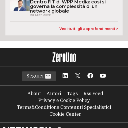
Dentro l’IT di WPP Media: così si
governa la complessità di un
network globale
23 Mar 2026
Vedi tutti gli approfondimenti >
Seguici
About
Autori
Tags
Rss Feed
Privacy e Cookie Policy
Terms&Conditions Contenuti Specialistici
Cookie Center