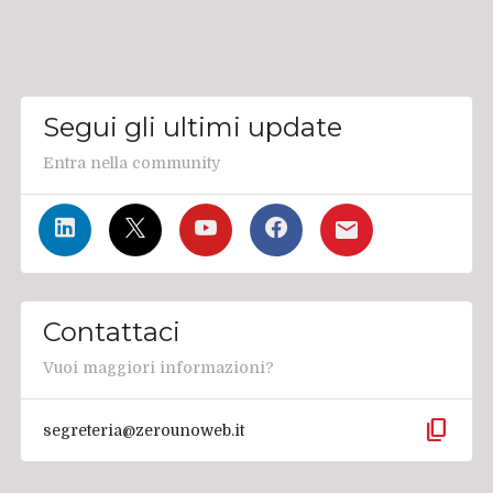
Segui gli ultimi update
Entra nella community
Contattaci
Vuoi maggiori informazioni?
content_copy
segreteria@zerounoweb.it