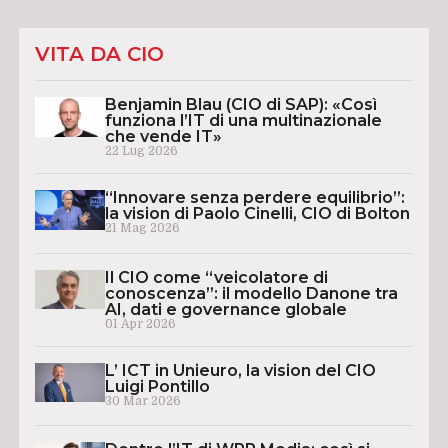
VITA DA CIO
Benjamin Blau (CIO di SAP): «Così
funziona l’IT di una multinazionale
che vende IT»
22 Lug 2026
“Innovare senza perdere equilibrio”:
la vision di Paolo Cinelli, CIO di Bolton
21 Mag 2026
Il CIO come “veicolatore di
conoscenza”: il modello Danone tra
AI, dati e governance globale
01 Apr 2026
L’ ICT in Unieuro, la vision del CIO
Luigi Pontillo
30 Mar 2026