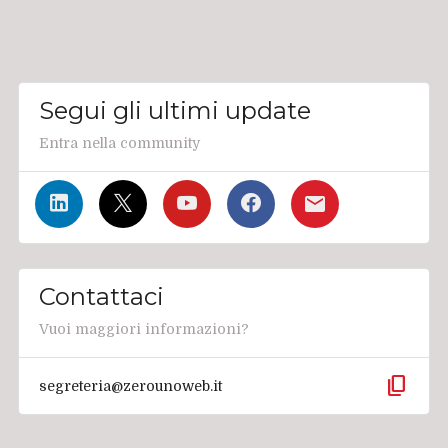
Segui gli ultimi update
Entra nella community
Contattaci
Vuoi maggiori informazioni?
content_copy
segreteria@zerounoweb.it