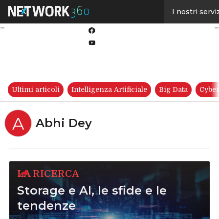
Linkedin
I nostri servi
Twitter
Facebook
Youtube-
play
Ultimi articoli
Intelligenza Artificiale
Big Data
Cyber
A
Abhi Dey
LA RICERCA
Storage e AI, le sfide e le
tendenze