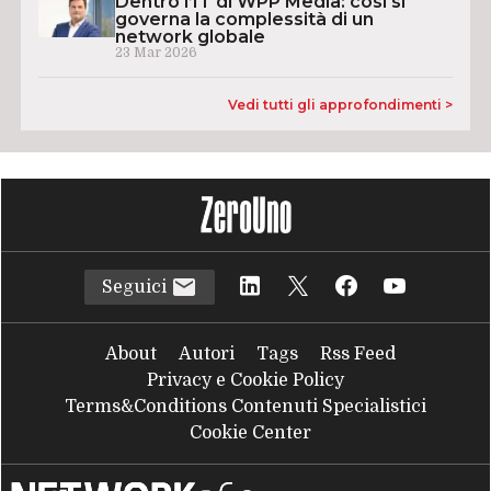
Dentro l’IT di WPP Media: così si
governa la complessità di un
network globale
23 Mar 2026
Vedi tutti gli approfondimenti >
Seguici
About
Autori
Tags
Rss Feed
Privacy e Cookie Policy
Terms&Conditions Contenuti Specialistici
Cookie Center