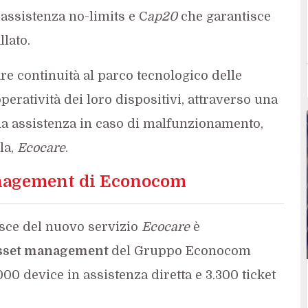
’assistenza no-limits e C
ap20
che garantisce
lato.
re continuità al parco tecnologico delle
operatività dei loro dispositivi, attraverso una
ena assistenza in caso di malfunzionamento,
la,
Ecocare
.
anagement di Econocom
isce del nuovo servizio
Ecocare
è
asset management
del Gruppo Econocom
6.000 device in assistenza diretta e 3.300 ticket