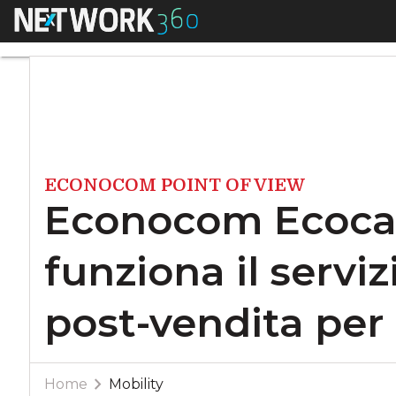
Menu
Econocom Ecocare, 
ECONOCOM POINT OF VIEW
Econocom Ecoca
funziona il serviz
post-vendita per
Home
Mobility