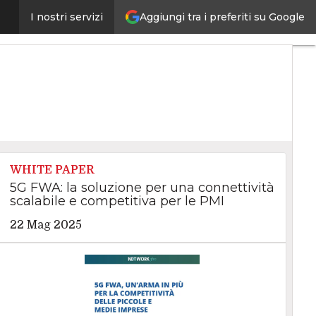
-vendita per device mobili
Aggiungi tra i preferiti su Google
I nostri servizi
Ultimi
articoli
Intelligenza
Artificiale
Big
Data
Cybersecurity
Data
Center
Internet4Things
VitaDaCIO
WHITE PAPER
Agile4Executive
5G FWA: la soluzione per una connettività
scalabile e competitiva per le PMI
22 Mag 2025