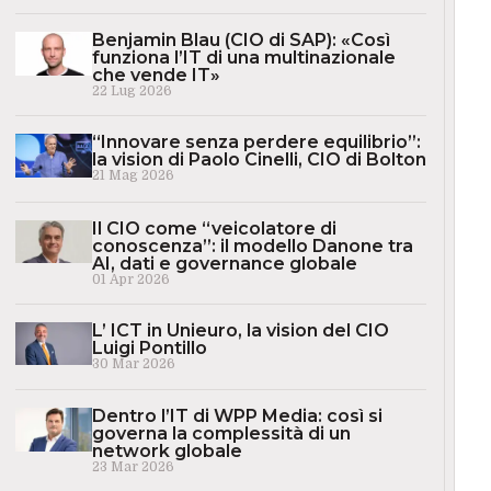
Benjamin Blau (CIO di SAP): «Così
funziona l’IT di una multinazionale
che vende IT»
22 Lug 2026
“Innovare senza perdere equilibrio”:
la vision di Paolo Cinelli, CIO di Bolton
21 Mag 2026
Il CIO come “veicolatore di
conoscenza”: il modello Danone tra
AI, dati e governance globale
01 Apr 2026
L’ ICT in Unieuro, la vision del CIO
Luigi Pontillo
30 Mar 2026
Dentro l’IT di WPP Media: così si
governa la complessità di un
network globale
23 Mar 2026