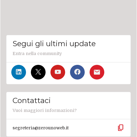
Segui gli ultimi update
Entra nella community
Contattaci
Vuoi maggiori informazioni?
content_copy
segreteria@zerounoweb.it