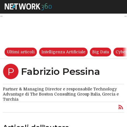
Fabrizio Pessina
Ultimi articoli
Intelligenza Artificiale
Big Data
Cyber
Fabrizio Pessina
P
Partner & Managing Director e responsabile Technology
Advantage di The Boston Consulting Group Italia, Grecia e
Turchia