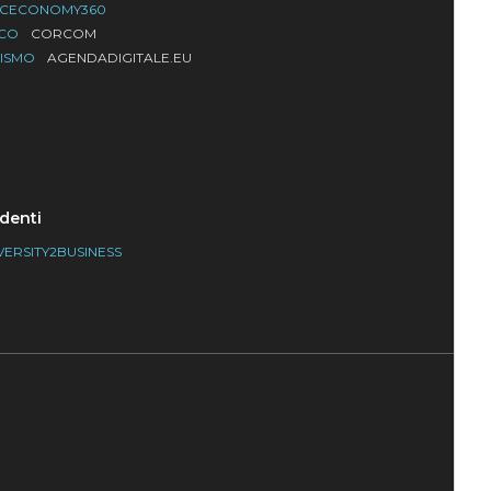
ACECONOMY360
LCO
CORCOM
RISMO
AGENDADIGITALE.EU
denti
VERSITY2BUSINESS