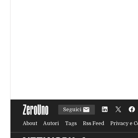
Seguici
About
Autori
Tags
Rss Feed
Privacy e C