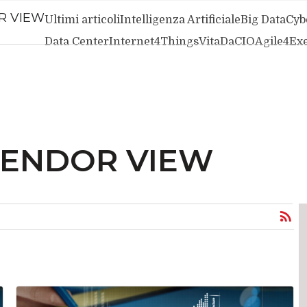
R VIEW
Ultimi articoli
Intelligenza Artificiale
Big Data
Cyb
Data Center
Internet4Things
VitaDaCIO
Agile4Ex
VENDOR VIEW