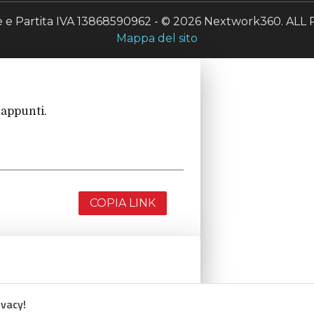
le e Partita IVA 13868590962 - © 2026 Nextwork360. A
Mappa del sito
 appunti.
COPIA LINK
 appunti.
ivacy!