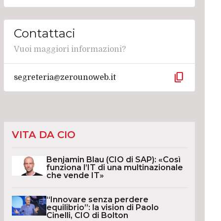
Contattaci
Vuoi maggiori informazioni?
content_copy
segreteria@zerounoweb.it
VITA DA CIO
Benjamin Blau (CIO di SAP): «Così
funziona l’IT di una multinazionale
che vende IT»
“Innovare senza perdere
equilibrio”: la vision di Paolo
Cinelli, CIO di Bolton