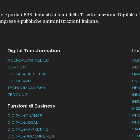
tate e portali B2B dedicati ai temi della Trasformazione Digitale 
 imprese e pubbliche amministrazioni italiane.
Digital Transformation
Ind
AGENDADIGITALE.EU
AGR
CORCOM
AU
DIGITAL4EXECUTIVE
BA
DIGITAL4PMI
EN
TECHCOMPANY360
HEA
ZEROUNO
INN
INS
Funzioni di Business
ME
PR
DIGITAL4FINANCE
RET
DIGITAL4LEGAL
SAN
DIGITAL4MARKETING
SC
DIGITAL4PROCUREMENT