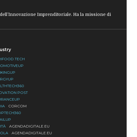
e dell’Innovazione Imprenditoriale. Ha la missione di
ustry
IFOOD.TECH
TOMOTIVEUP
NKINGUP
ERGYUP
LTHTECH360
OVATION POST
URANCEUP
DIA
CORCOM
OPTECH360
AILUP
ITÀ
AGENDADIGITALE.EU
UOLA
AGENDADIGITALE.EU