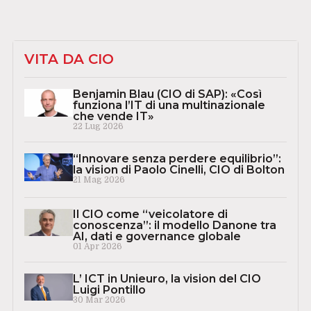
VITA DA CIO
Benjamin Blau (CIO di SAP): «Così
funziona l’IT di una multinazionale
che vende IT»
22 Lug 2026
“Innovare senza perdere equilibrio”:
la vision di Paolo Cinelli, CIO di Bolton
21 Mag 2026
Il CIO come “veicolatore di
conoscenza”: il modello Danone tra
AI, dati e governance globale
01 Apr 2026
L’ ICT in Unieuro, la vision del CIO
Luigi Pontillo
30 Mar 2026