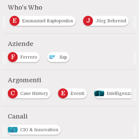
Who's Who
E
J
Emmanuel Raptopoulos
Jörg Behrend
Aziende
F
Ferrero
Sap
Argomenti
E
M
Eventi
Intelligenza Artificiale
mobi
…
Canali
CIO & Innovation