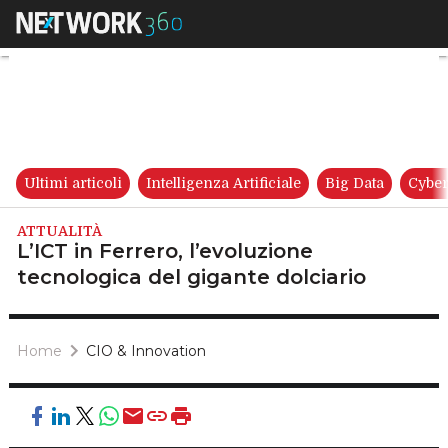
L’ICT in Ferrero, l’evoluzione 
Ultimi articoli
Intelligenza Artificiale
Big Data
Cyber
ATTUALITÀ
L’ICT in Ferrero, l’evoluzione
tecnologica del gigante dolciario
Home
CIO & Innovation