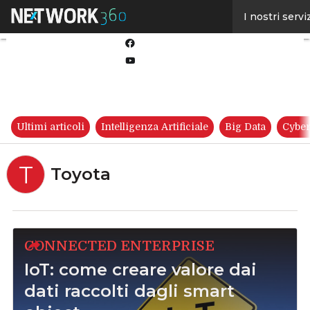
Linkedin
I nostri servi
Twitter
Facebook
Youtube-
play
Ultimi articoli
Intelligenza Artificiale
Big Data
Cyber
T
Toyota
CONNECTED ENTERPRISE
IoT: come creare valore dai
dati raccolti dagli smart