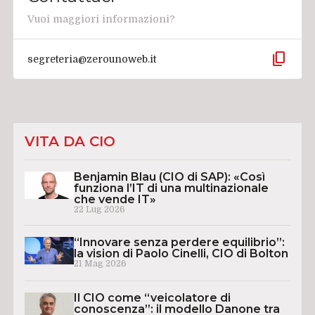
Vuoi maggiori informazioni?
content_copy
segreteria@zerounoweb.it
VITA DA CIO
Benjamin Blau (CIO di SAP): «Così
funziona l’IT di una multinazionale
che vende IT»
22 Lug 2026
“Innovare senza perdere equilibrio”:
la vision di Paolo Cinelli, CIO di Bolton
21 Mag 2026
Il CIO come “veicolatore di
conoscenza”: il modello Danone tra