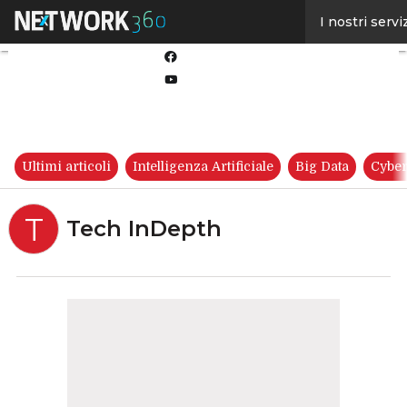
Linkedin
I nostri servi
Twitter
Facebook
Youtube-
play
Ultimi articoli
Intelligenza Artificiale
Big Data
Cyber
T
Tech InDepth