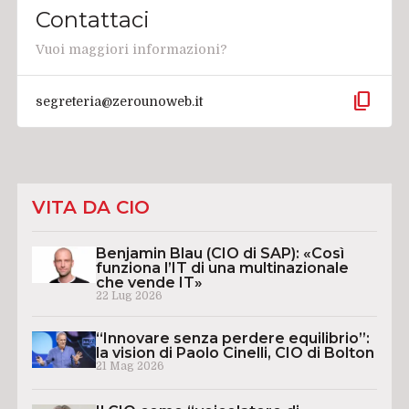
Contattaci
Vuoi maggiori informazioni?
content_copy
segreteria@zerounoweb.it
VITA DA CIO
Benjamin Blau (CIO di SAP): «Così
funziona l’IT di una multinazionale
che vende IT»
22 Lug 2026
“Innovare senza perdere equilibrio”:
la vision di Paolo Cinelli, CIO di Bolton
21 Mag 2026