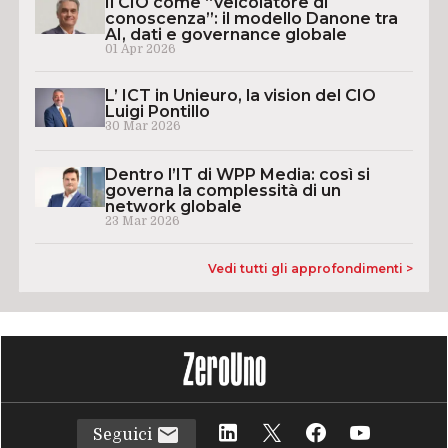
Il CIO come “veicolatore di
conoscenza”: il modello Danone tra
AI, dati e governance globale
01 Apr 2026
L’ ICT in Unieuro, la vision del CIO
Luigi Pontillo
30 Mar 2026
Dentro l’IT di WPP Media: così si
governa la complessità di un
network globale
23 Mar 2026
Vedi tutti gli approfondimenti >
Seguici