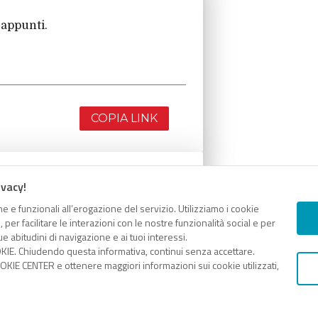
 appunti.
COPIA LINK
ivacy!
 appunti.
e e funzionali all’erogazione del servizio. Utilizziamo i cookie
er facilitare le interazioni con le nostre funzionalità social e per
e abitudini di navigazione e ai tuoi interessi.
KIE. Chiudendo questa informativa, continui senza accettare.
KIE CENTER e ottenere maggiori informazioni sui cookie utilizzati,
COPIA LINK