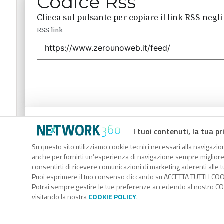
Codice Rss
Clicca sul pulsante per copiare il link RSS negli
RSS link
Codice Rss
I tuoi contenuti, la tua pr
Clicca sul pulsante per copiare il link RSS negli
Su questo sito utilizziamo cookie tecnici necessari alla navigazion
anche per fornirti un’esperienza di navigazione sempre migliore, p
RSS link
consentirti di ricevere comunicazioni di marketing aderenti alle tu
Puoi esprimere il tuo consenso cliccando su ACCETTA TUTTI I COO
Potrai sempre gestire le tue preferenze accedendo al nostro COO
visitando la nostra
COOKIE POLICY
.