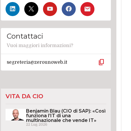
Contattaci
Vuoi maggiori informazioni?
content_copy
segreteria@zerounoweb.it
VITA DA CIO
Benjamin Blau (CIO di SAP): «Così
funziona l’IT di una
multinazionale che vende IT»
22 Lug 2026