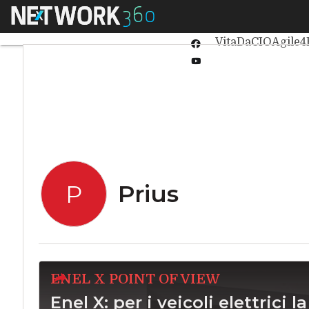
Linkedin
Menu
Ultimi articoli
Int
Twitter
VitaDaCIO
Agile4
Facebook
Youtube-
play
Prius
P
ENEL X POINT OF VIEW
Enel X: per i veicoli elettrici 