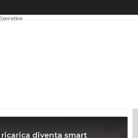
elligenza Artificiale
Big Data
Cybersecurity
Data Center
Int
Executive
la ricarica diventa smart