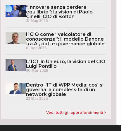
“Innovare senza perdere
equilibrio”: la vision di Paolo
Cinelli, CIO di Bolton
21 Mag 2026
Il CIO come “veicolatore di
conoscenza”: il modello Danone
tra AI, dati e governance globale
01 Apr 2026
L’ ICT in Unieuro, la vision del CIO
Luigi Pontillo
30 Mar 2026
Dentro l’IT di WPP Media: così si
governa la complessità di un
network globale
23 Mar 2026
Vedi tutti gli approfondimenti >