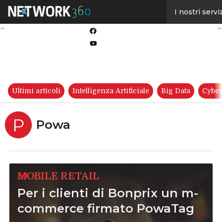
Linkedin
I nostri servi
Twitter
Facebook
Youtube-
play
Ultimi articoli
Intelligenza Artificiale
Big Data
Cyber
P
Powa
MOBILE RETAIL
Per i clienti di Bonprix un m-
commerce firmato PowaTag