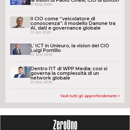
la vision di Paolo Cinelli, CIO di Bolton
21 Mag 2026
Il CIO come “veicolatore di
conoscenza”: il modello Danone tra
AI, dati e governance globale
01 Apr 2026
L’ ICT in Unieuro, la vision del CIO
Luigi Pontillo
30 Mar 2026
Dentro l’IT di WPP Media: così si
governa la complessità di un
network globale
23 Mar 2026
Vedi tutti gli approfondimenti >