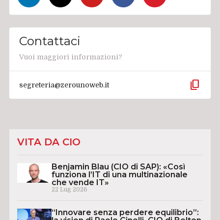
Contattaci
Vuoi maggiori informazioni?
content_copy
segreteria@zerounoweb.it
VITA DA CIO
Benjamin Blau (CIO di SAP): «Così
funziona l’IT di una multinazionale
che vende IT»
22 Lug 2026
“Innovare senza perdere equilibrio”: