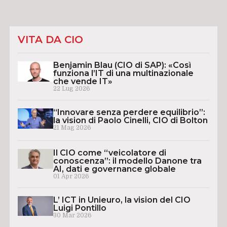
VITA DA CIO
Benjamin Blau (CIO di SAP): «Così
funziona l’IT di una multinazionale
che vende IT»
22 Lug 2026
“Innovare senza perdere equilibrio”:
la vision di Paolo Cinelli, CIO di Bolton
21 Mag 2026
Il CIO come “veicolatore di
conoscenza”: il modello Danone tra
AI, dati e governance globale
01 Apr 2026
L’ ICT in Unieuro, la vision del CIO
Luigi Pontillo
30 Mar 2026