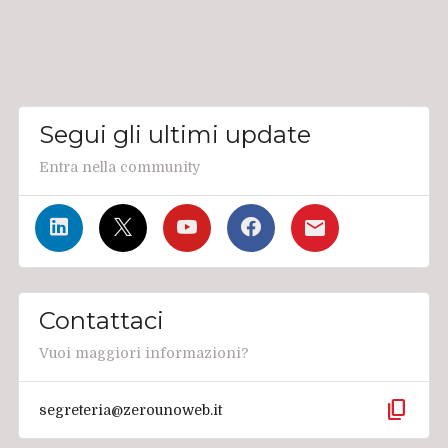
Segui gli ultimi update
Entra nella community
Contattaci
Vuoi maggiori informazioni?
content_copy
segreteria@zerounoweb.it