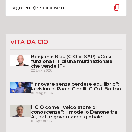
content_copy
segreteria@zerounoweb.it
VITA DA CIO
Benjamin Blau (CIO di SAP): «Così
funziona l’IT di una multinazionale
che vende IT»
22 Lug 2026
“Innovare senza perdere equilibrio”:
la vision di Paolo Cinelli, CIO di Bolton
21 Mag 2026
Il CIO come “veicolatore di
conoscenza”: il modello Danone tra
AI, dati e governance globale
01 Apr 2026