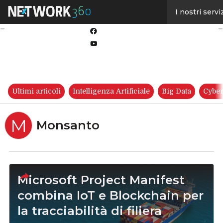
Linkedin
I nostri servi
Twitter
Facebook
Youtube-
play
Ultimi articoli
Intelligenza Artificiale
Big Data
Cyber
M
Monsanto
Microsoft Project Manifest
combina IoT e Blockchain per
la tracciabilità di filiera