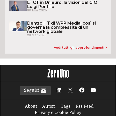
L’ ICT in Unieuro, la vision del CIO
Luigi Pontillo
30 Mar 2026
Dentro l’IT di WPP Media: così si
governa la complessità di un
network globale
23 Mar 2026
Vedi tutti gli approfondimenti >
Seguici
About
Autori
Tags
Rss Feed
Privacy e Cookie Policy