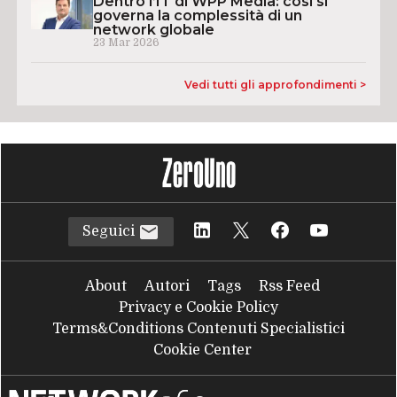
Dentro l’IT di WPP Media: così si
governa la complessità di un
network globale
23 Mar 2026
Vedi tutti gli approfondimenti >
Seguici
About
Autori
Tags
Rss Feed
Privacy e Cookie Policy
Terms&Conditions Contenuti Specialistici
Cookie Center