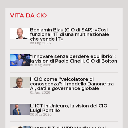
VITA DA CIO
Benjamin Blau (CIO di SAP): «Così
funziona l’IT di una multinazionale
che vende IT»
22 Lug 2026
“Innovare senza perdere equilibrio”:
la vision di Paolo Cinelli, CIO di Bolton
21 Mag 2026
Il CIO come “veicolatore di
conoscenza”: il modello Danone tra
AI, dati e governance globale
01 Apr 2026
L’ ICT in Unieuro, la vision del CIO
Luigi Pontillo
30 Mar 2026