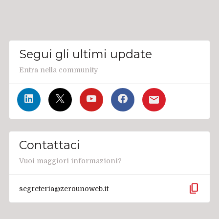
Segui gli ultimi update
Entra nella community
Contattaci
Vuoi maggiori informazioni?
content_copy
segreteria@zerounoweb.it