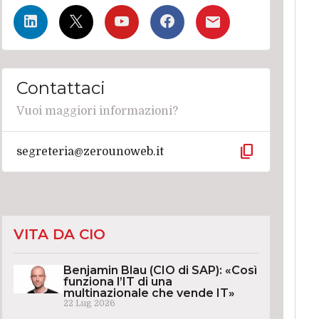
Contattaci
Vuoi maggiori informazioni?
content_copy
segreteria@zerounoweb.it
VITA DA CIO
Benjamin Blau (CIO di SAP): «Così
funziona l’IT di una
multinazionale che vende IT»
22 Lug 2026