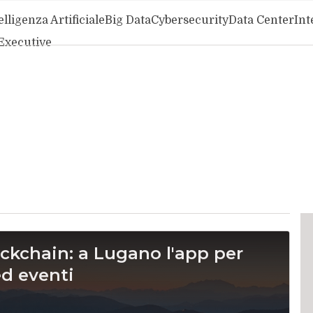
elligenza Artificiale
Big Data
Cybersecurity
Data Center
Int
Executive
ockchain: a Lugano l'app per
ed eventi