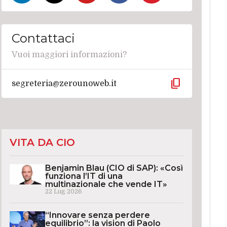
Contattaci
Vuoi maggiori informazioni?
content_copy
segreteria@zerounoweb.it
VITA DA CIO
Benjamin Blau (CIO di SAP): «Così
funziona l’IT di una
multinazionale che vende IT»
22 Lug 2026
“Innovare senza perdere
equilibrio”: la vision di Paolo