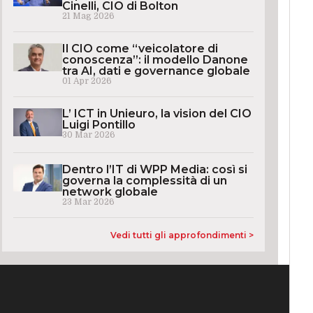
Cinelli, CIO di Bolton
21 Mag 2026
Il CIO come “veicolatore di
conoscenza”: il modello Danone
tra AI, dati e governance globale
01 Apr 2026
L’ ICT in Unieuro, la vision del CIO
Luigi Pontillo
30 Mar 2026
Dentro l’IT di WPP Media: così si
governa la complessità di un
network globale
23 Mar 2026
Vedi tutti gli approfondimenti >