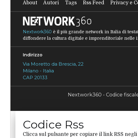
About
Autori
Tags
Rss Feed
Privacy e C
Nextwork360
è il più grande network in Italia di tes
diffondere la cultura digitale e imprenditoriale nelle
Indirizzo
Via Moretto da Brescia, 22
Milano - Italia
CAP 20133
Nextwork360 - Codice fisca
Codice Rss
Clicca sul pulsante per copiare il link RSS negli