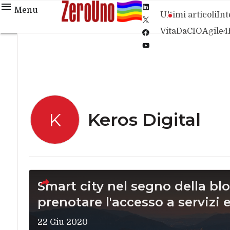
Linkedin
Menu
Ultimi articoli
Int
Twitter
VitaDaCIO
Agile4
Facebook
Youtube-
play
Keros Digital
K
Smart city nel segno della bl
prenotare l'accesso a servizi 
22 Giu 2020