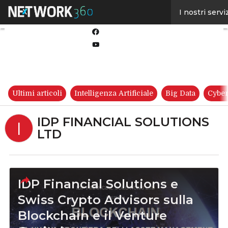
Linkedin
I nostri servi
Twitter
Facebook
Youtube-
play
Ultimi articoli
Intelligenza Artificiale
Big Data
Cyber
IDP FINANCIAL SOLUTIONS
I
LTD
IDP Financial Solutions e
Swiss Crypto Advisors sulla
Blockchain e il Venture