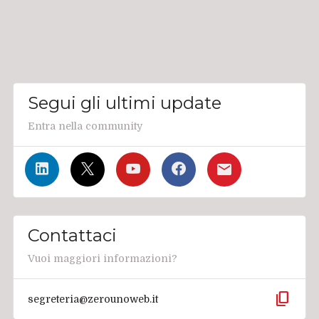
Segui gli ultimi update
Entra nella community
Contattaci
Vuoi maggiori informazioni?
content_copy
segreteria@zerounoweb.it