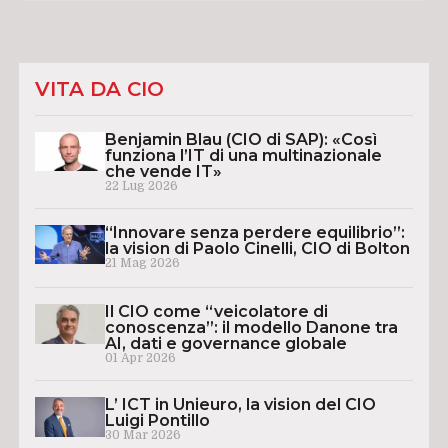
VITA DA CIO
Benjamin Blau (CIO di SAP): «Così
funziona l’IT di una multinazionale
che vende IT»
22 Lug 2026
“Innovare senza perdere equilibrio”:
la vision di Paolo Cinelli, CIO di Bolton
21 Mag 2026
Il CIO come “veicolatore di
conoscenza”: il modello Danone tra
AI, dati e governance globale
01 Apr 2026
L’ ICT in Unieuro, la vision del CIO
Luigi Pontillo
30 Mar 2026