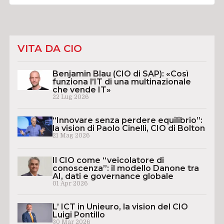
VITA DA CIO
Benjamin Blau (CIO di SAP): «Così
funziona l’IT di una multinazionale
che vende IT»
22 Lug 2026
“Innovare senza perdere equilibrio”:
la vision di Paolo Cinelli, CIO di Bolton
21 Mag 2026
Il CIO come “veicolatore di
conoscenza”: il modello Danone tra
AI, dati e governance globale
01 Apr 2026
L’ ICT in Unieuro, la vision del CIO
Luigi Pontillo
30 Mar 2026