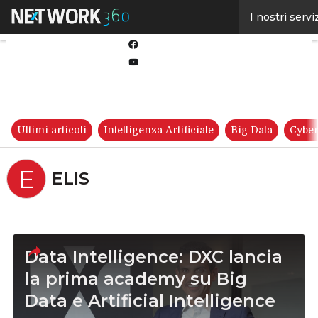
Linkedin
I nostri servi
Twitter
Facebook
Youtube-
play
Ultimi articoli
Intelligenza Artificiale
Big Data
Cyber
E
ELIS
Data Intelligence: DXC lancia
la prima academy su Big
Data e Artificial Intelligence