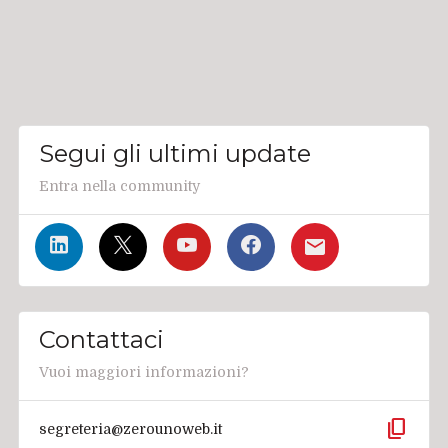
Segui gli ultimi update
Entra nella community
Contattaci
Vuoi maggiori informazioni?
content_copy
segreteria@zerounoweb.it