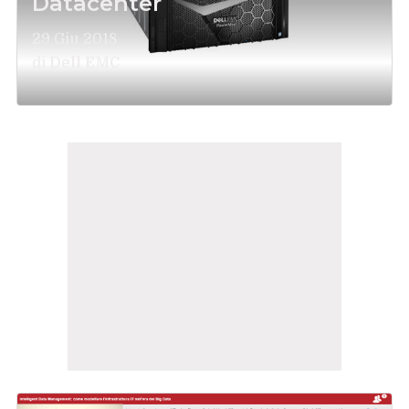
Datacenter
29 Giu 2018
di
Dell EMC