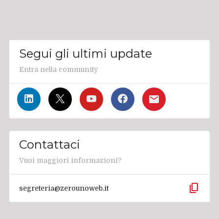
Segui gli ultimi update
Entra nella community
Contattaci
Vuoi maggiori informazioni?
content_copy
segreteria@zerounoweb.it