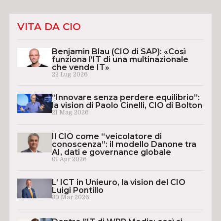
VITA DA CIO
Benjamin Blau (CIO di SAP): «Così
funziona l’IT di una multinazionale
che vende IT»
22 Lug 2026
“Innovare senza perdere equilibrio”:
la vision di Paolo Cinelli, CIO di Bolton
21 Mag 2026
Il CIO come “veicolatore di
conoscenza”: il modello Danone tra
AI, dati e governance globale
01 Apr 2026
L’ ICT in Unieuro, la vision del CIO
Luigi Pontillo
30 Mar 2026