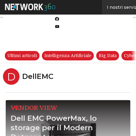
Linkedin
I nostri servi
Twitter
Facebook
Youtube-
play
Ultimi articoli
Intelligenza Artificiale
Big Data
Cyber
D
DellEMC
VENDOR VIEW
Dell EMC PowerMax, lo
storage per il Modern