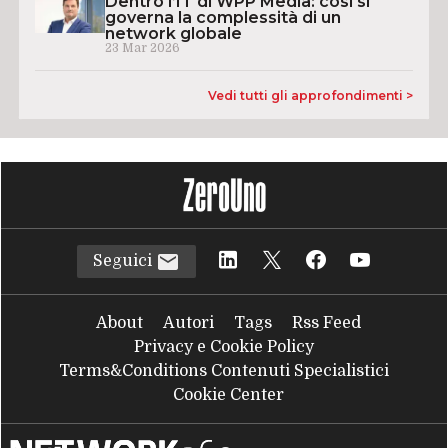
Dentro l’IT di WPP Media: così si
governa la complessità di un
network globale
23 Mar 2026
Vedi tutti gli approfondimenti >
Seguici
About
Autori
Tags
Rss Feed
Privacy e Cookie Policy
Terms&Conditions Contenuti Specialistici
Cookie Center