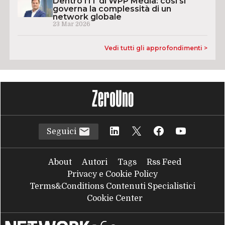
Dentro l’IT di WPP Media: così si
governa la complessità di un
network globale
23 Mar 2026
Vedi tutti gli approfondimenti >
Seguici
About
Autori
Tags
Rss Feed
Privacy e Cookie Policy
Terms&Conditions Contenuti Specialistici
Cookie Center