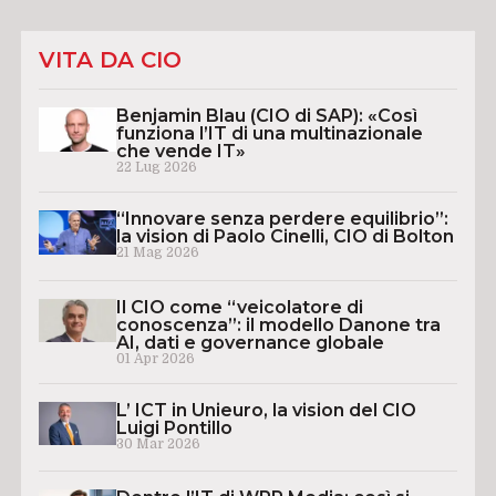
VITA DA CIO
Benjamin Blau (CIO di SAP): «Così
funziona l’IT di una multinazionale
che vende IT»
22 Lug 2026
“Innovare senza perdere equilibrio”:
la vision di Paolo Cinelli, CIO di Bolton
21 Mag 2026
Il CIO come “veicolatore di
conoscenza”: il modello Danone tra
AI, dati e governance globale
01 Apr 2026
L’ ICT in Unieuro, la vision del CIO
Luigi Pontillo
30 Mar 2026