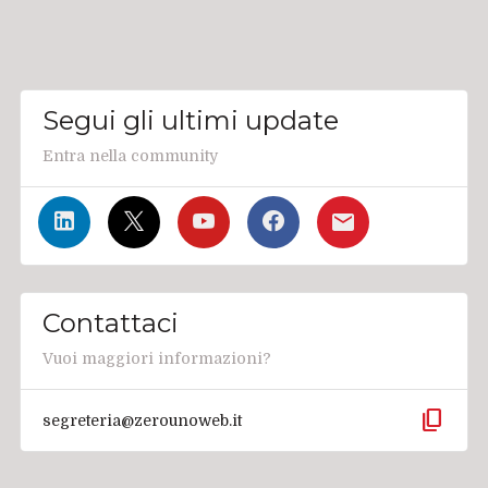
Segui gli ultimi update
Entra nella community
Contattaci
Vuoi maggiori informazioni?
content_copy
segreteria@zerounoweb.it