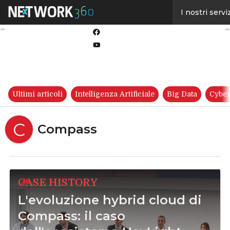
Linkedin
I nostri servi
Twitter
Facebook
Youtube-
play
Ultimi articoli
Intelligenza Artificiale
Big Data
Cyber
C
Compass
CASE HISTORY
L'evoluzione hybrid cloud di
Compass: il caso