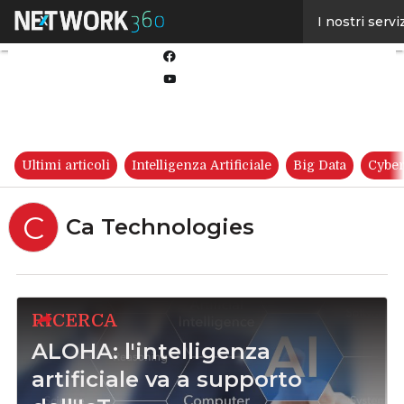
Linkedin
I nostri servi
Twitter
Facebook
Youtube-
play
Ultimi articoli
Intelligenza Artificiale
Big Data
Cyber
C
Ca Technologies
RICERCA
ALOHA: l'intelligenza
artificiale va a supporto