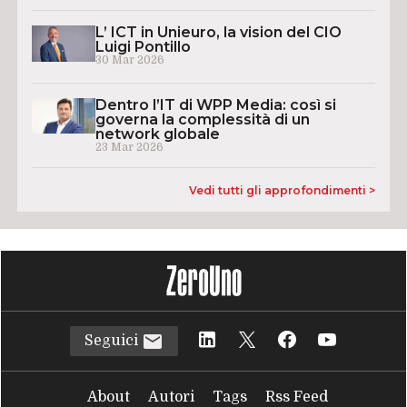
L’ ICT in Unieuro, la vision del CIO
Luigi Pontillo
30 Mar 2026
Dentro l’IT di WPP Media: così si
governa la complessità di un
network globale
23 Mar 2026
Vedi tutti gli approfondimenti >
Seguici
About
Autori
Tags
Rss Feed