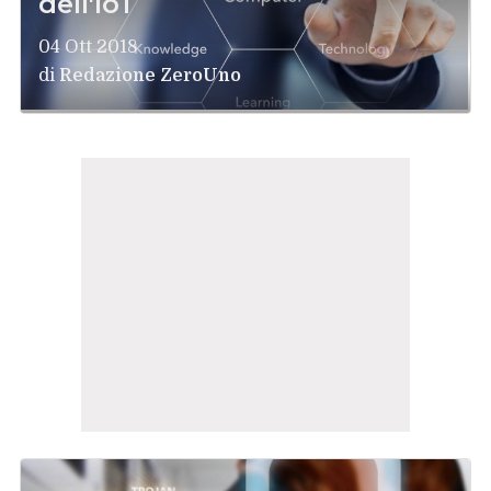
dell'IoT
04 Ott 2018
di
Redazione ZeroUno