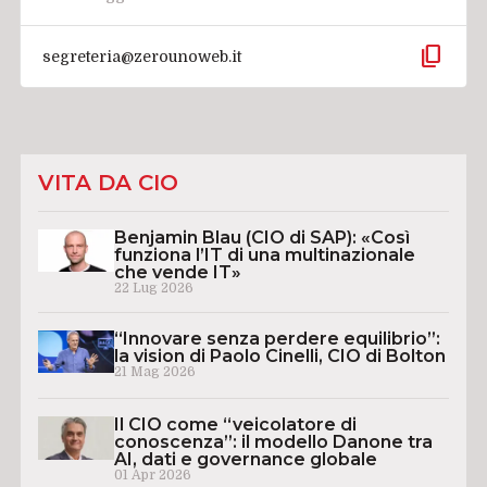
content_copy
segreteria@zerounoweb.it
VITA DA CIO
Benjamin Blau (CIO di SAP): «Così
funziona l’IT di una multinazionale
che vende IT»
22 Lug 2026
“Innovare senza perdere equilibrio”:
la vision di Paolo Cinelli, CIO di Bolton
21 Mag 2026
Il CIO come “veicolatore di
conoscenza”: il modello Danone tra
AI, dati e governance globale
01 Apr 2026