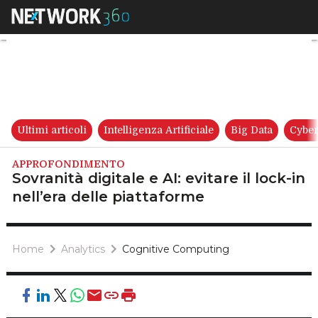
Sovranità digitale e AI: evitare
Ultimi articoli
Intelligenza Artificiale
Big Data
Cyber
APPROFONDIMENTO
Sovranità digitale e AI: evitare il lock-in
nell’era delle piattaforme
Home
Analytics
Cognitive Computing