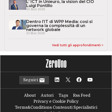
L’ ICT in Unieuro, la vision del CIO
Luigi Pontillo
30 Mar 2026
Dentro l’IT di WPP Media: così si
governa la complessità di un
network globale
23 Mar 2026
Vedi tutti gli approfondimenti >
Seguici
About
Autori
Tags
Rss Feed
Privacy e Cookie Policy
Terms&Conditions Contenuti Specialistici