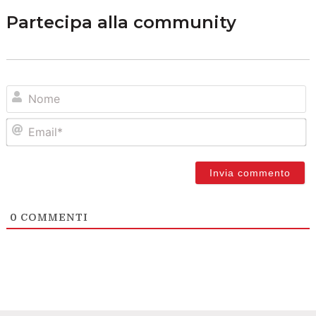
Partecipa alla community
N
Em
0
COMMENTI