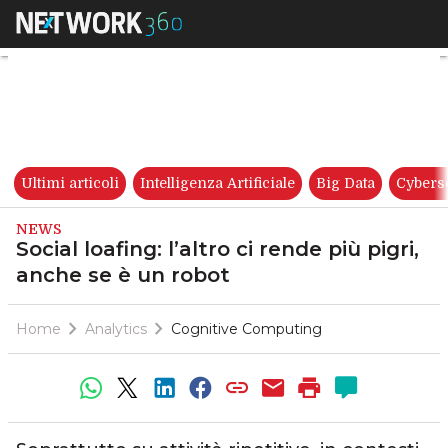
Social loafing: l’altro ci rende
Ultimi articoli
Intelligenza Artificiale
Big Data
Cybers
NEWS
Social loafing: l’altro ci rende più pigri,
anche se è un robot
Home
Analytics
Cognitive Computing