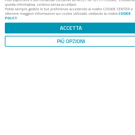
WHITE PAPER
questa informativa, continui senza accettare.
Clienti connessi ed evoluzione del
Potrai sempre gestire le tue preferenze accedendo al nostro COOKIE CENTER e
customer care: il contact center in cloud
ottenere maggiori informazioni sui cookie utilizzati, visitando la nostra
COOKIE
POLICY
.
fa la differenza
ACCETTA
25 Giu 2021
PIÙ OPZIONI