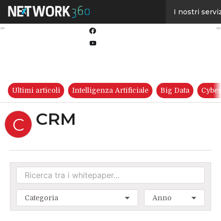
Linkedin
I nostri servi
Twitter
Facebook
Youtube-
play
Ultimi articoli
Intelligenza Artificiale
Big Data
Cyber
CRM
C
Categoria
Anno