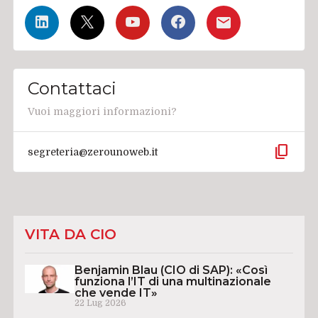
Contattaci
Vuoi maggiori informazioni?
content_copy
segreteria@zerounoweb.it
VITA DA CIO
Benjamin Blau (CIO di SAP): «Così
funziona l’IT di una multinazionale
che vende IT»
22 Lug 2026