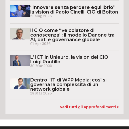
“Innovare senza perdere equilibrio”:
la vision di Paolo Cinelli, CIO di Bolton
21 Mag 2026
Il CIO come “veicolatore di
conoscenza”: il modello Danone tra
AI, dati e governance globale
01 Apr 2026
L’ ICT in Unieuro, la vision del CIO
Luigi Pontillo
30 Mar 2026
Dentro l’IT di WPP Media: così si
governa la complessità di un
network globale
23 Mar 2026
Vedi tutti gli approfondimenti >