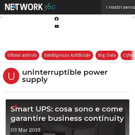
Linkedin
I nostri servi
Twitter
Facebook
Youtube-
play
Ultimi articoli
Intelligenza Artificiale
Big Data
Cyber
uninterruptible power
U
supply
Smart UPS: cosa sono e come
garantire business continuity
03 Mar 2019