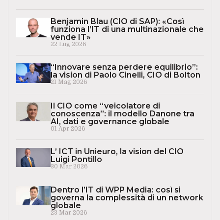
Benjamin Blau (CIO di SAP): «Così
funziona l’IT di una multinazionale che
vende IT»
22 Lug 2026
“Innovare senza perdere equilibrio”:
la vision di Paolo Cinelli, CIO di Bolton
21 Mag 2026
Il CIO come “veicolatore di
conoscenza”: il modello Danone tra
AI, dati e governance globale
01 Apr 2026
L’ ICT in Unieuro, la vision del CIO
Luigi Pontillo
30 Mar 2026
Dentro l’IT di WPP Media: così si
governa la complessità di un network
globale
23 Mar 2026