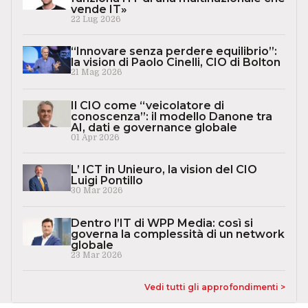
vende IT»
22 Lug 2026
“Innovare senza perdere equilibrio”:
la vision di Paolo Cinelli, CIO di Bolton
21 Mag 2026
Il CIO come “veicolatore di
conoscenza”: il modello Danone tra
AI, dati e governance globale
01 Apr 2026
L’ ICT in Unieuro, la vision del CIO
Luigi Pontillo
30 Mar 2026
Dentro l’IT di WPP Media: così si
governa la complessità di un network
globale
23 Mar 2026
Vedi tutti gli approfondimenti >