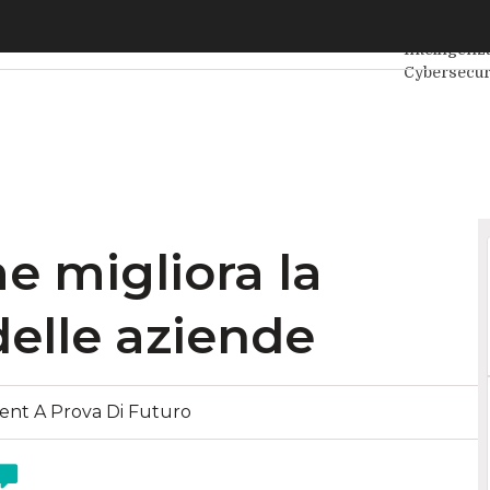
igliora la strategia online delle aziende
Ultimi artic
Intelligenza
Cybersecur
Internet4T
Agile4Exec
e migliora la
delle aziende
nt A Prova Di Futuro