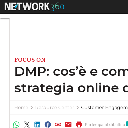
Menu
DMP: cos’è e come m
FOCUS ON
DMP: cos’è e com
strategia online 
Home
Resource Center
Customer Engageme
Partecipa al dibattito