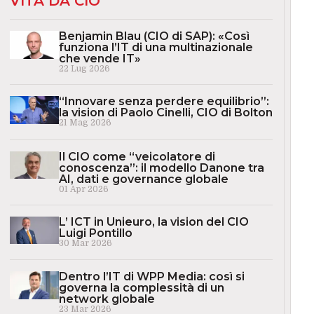
VITA DA CIO
Benjamin Blau (CIO di SAP): «Così
funziona l’IT di una multinazionale
che vende IT»
22 Lug 2026
“Innovare senza perdere equilibrio”:
la vision di Paolo Cinelli, CIO di Bolton
21 Mag 2026
Il CIO come “veicolatore di
conoscenza”: il modello Danone tra
AI, dati e governance globale
01 Apr 2026
L’ ICT in Unieuro, la vision del CIO
Luigi Pontillo
30 Mar 2026
Dentro l’IT di WPP Media: così si
governa la complessità di un
network globale
23 Mar 2026