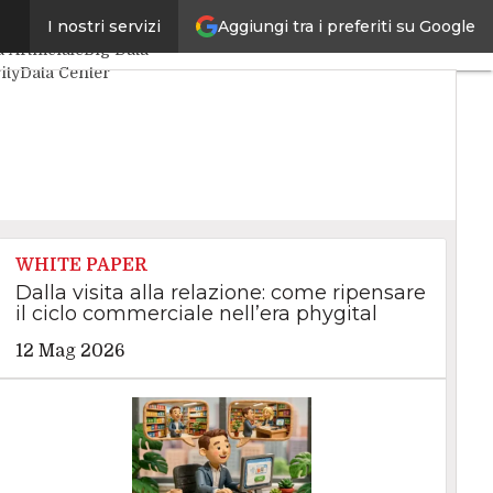
Aggiungi tra i preferiti su Google
I nostri servizi
oli
 Artificiale
Big Data
ity
Data Center
hings
VitaDaCIO
utive
WHITE PAPER
Dalla visita alla relazione: come ripensare
il ciclo commerciale nell’era phygital
12 Mag 2026