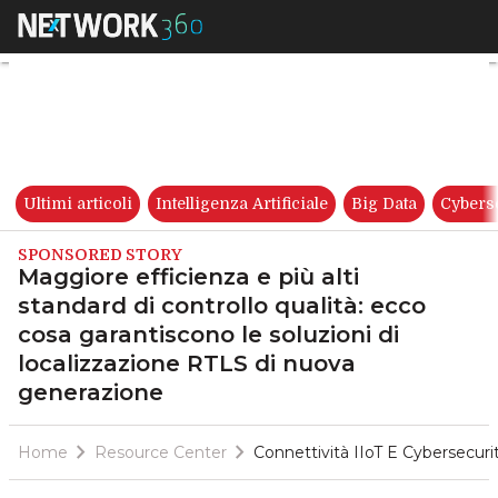
Maggiore efficienza e più alti
Ultimi articoli
Intelligenza Artificiale
Big Data
Cybers
SPONSORED STORY
Maggiore efficienza e più alti
standard di controllo qualità: ecco
cosa garantiscono le soluzioni di
localizzazione RTLS di nuova
generazione
Home
Resource Center
Connettività IIoT E Cybersecur