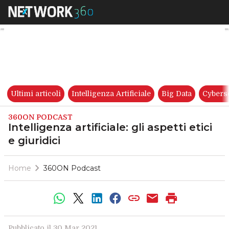
Intelligenza artificiale: gli aspe
Ultimi articoli
Intelligenza Artificiale
Big Data
Cybers
360ON PODCAST
Intelligenza artificiale: gli aspetti etici
e giuridici
Home
360ON Podcast
Pubblicato il 30 Mar 2021