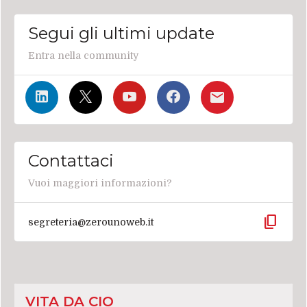
Segui gli ultimi update
Entra nella community
Contattaci
Vuoi maggiori informazioni?
content_copy
segreteria@zerounoweb.it
VITA DA CIO