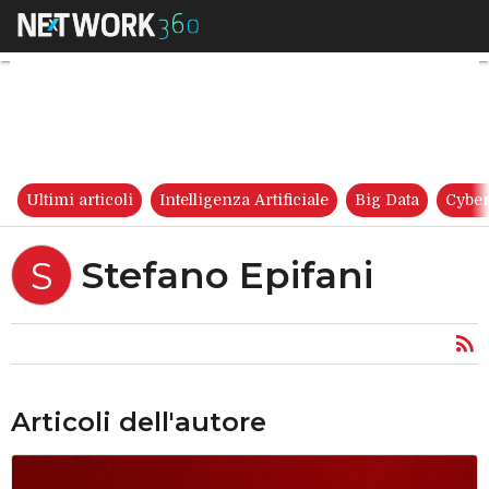
Stefano Epifani
Ultimi articoli
Intelligenza Artificiale
Big Data
Cyber
Stefano Epifani
S
Articoli dell'autore