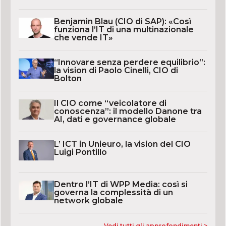
Benjamin Blau (CIO di SAP): «Così
funziona l’IT di una multinazionale
che vende IT»
“Innovare senza perdere equilibrio”:
la vision di Paolo Cinelli, CIO di
Bolton
Il CIO come “veicolatore di
conoscenza”: il modello Danone tra
AI, dati e governance globale
L’ ICT in Unieuro, la vision del CIO
Luigi Pontillo
Dentro l’IT di WPP Media: così si
governa la complessità di un
network globale
Vedi tutti gli approfondimenti >