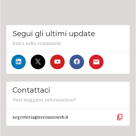
Segui gli ultimi update
Entra nella community
Contattaci
Vuoi maggiori informazioni?
content_copy
segreteria@zerounoweb.it