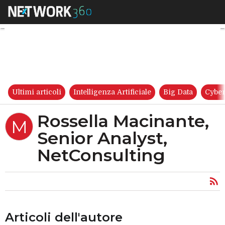
Rossella Macinante, Senior An
Ultimi articoli
Intelligenza Artificiale
Big Data
Cyber
Rossella Macinante,
M
Senior Analyst,
NetConsulting
Articoli dell'autore