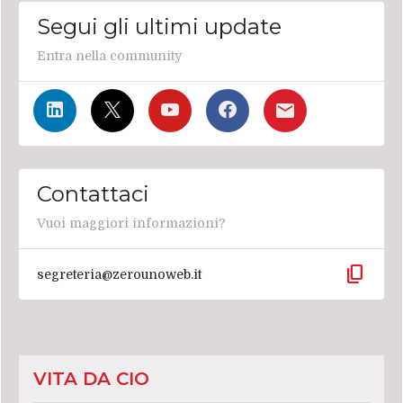
Segui gli ultimi update
Entra nella community
Contattaci
Vuoi maggiori informazioni?
content_copy
segreteria@zerounoweb.it
VITA DA CIO