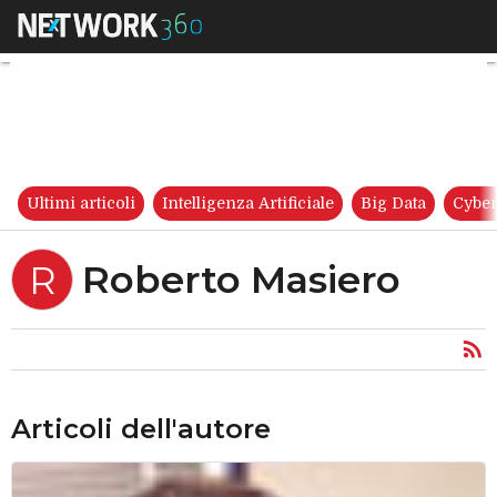
Roberto Masiero
Ultimi articoli
Intelligenza Artificiale
Big Data
Cyber
Roberto Masiero
R
Articoli dell'autore