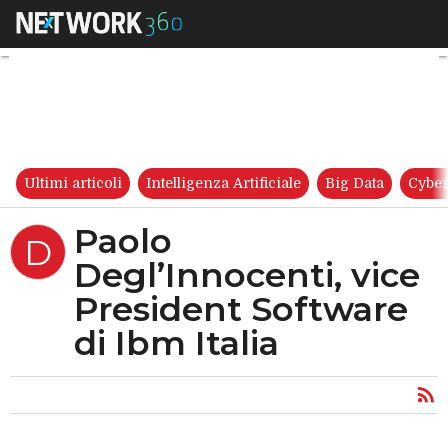
Paolo Degl’Innocenti, vice Pre
Ultimi articoli
Intelligenza Artificiale
Big Data
Cyber
Paolo
D
Degl’Innocenti, vice
President Software
di Ibm Italia