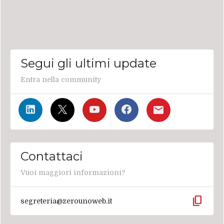
Segui gli ultimi update
Entra nella community
Contattaci
Vuoi maggiori informazioni?
content_copy
segreteria@zerounoweb.it