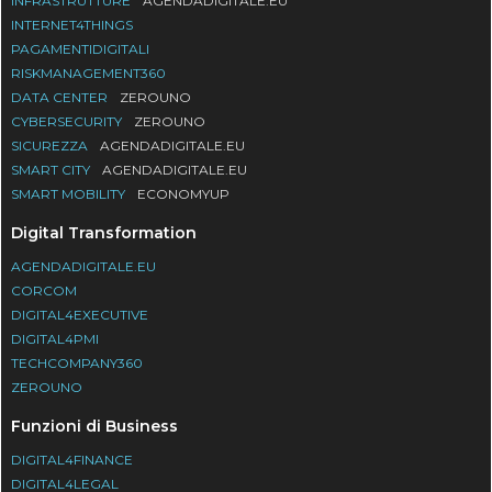
INFRASTRUTTURE
AGENDADIGITALE.EU
INTERNET4THINGS
PAGAMENTIDIGITALI
RISKMANAGEMENT360
DATA CENTER
ZEROUNO
CYBERSECURITY
ZEROUNO
SICUREZZA
AGENDADIGITALE.EU
SMART CITY
AGENDADIGITALE.EU
SMART MOBILITY
ECONOMYUP
Digital Transformation
AGENDADIGITALE.EU
CORCOM
DIGITAL4EXECUTIVE
DIGITAL4PMI
TECHCOMPANY360
ZEROUNO
Funzioni di Business
DIGITAL4FINANCE
DIGITAL4LEGAL