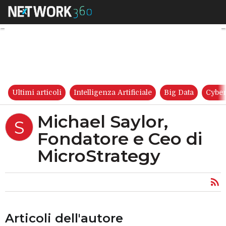
Michael Saylor, Fondatore e C
Ultimi articoli
Intelligenza Artificiale
Big Data
Cyber
Michael Saylor,
S
Fondatore e Ceo di
MicroStrategy
Articoli dell'autore