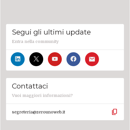
Segui gli ultimi update
Entra nella community
Contattaci
Vuoi maggiori informazioni?
content_copy
segreteria@zerounoweb.it