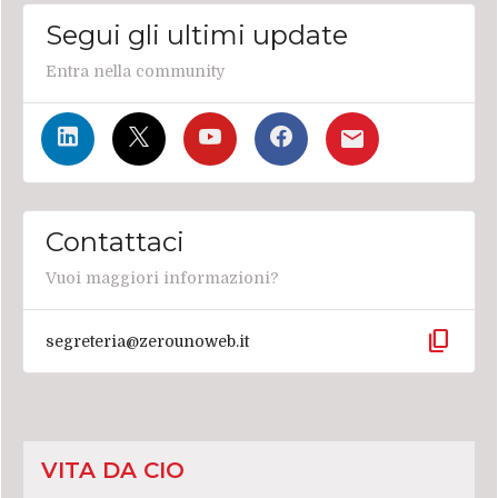
Segui gli ultimi update
Entra nella community
Contattaci
Vuoi maggiori informazioni?
content_copy
segreteria@zerounoweb.it
VITA DA CIO