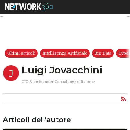
Luigi Jovacchini
Ultimi articoli
Intelligenza Artificiale
Big Data
Cyber
Luigi Jovacchini
J
CIO & co founder Consulenza e Risorse
Articoli dell'autore