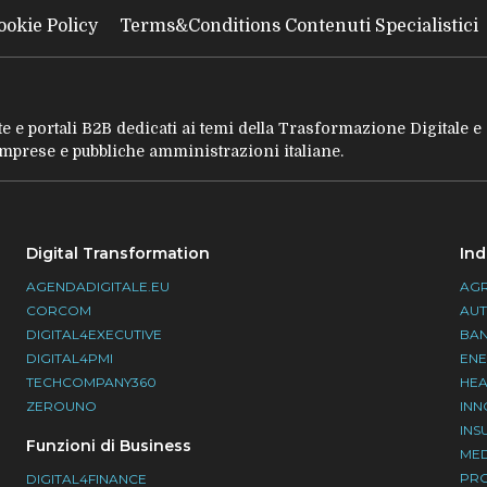
ookie Policy
Terms&Conditions Contenuti Specialistici
tate e portali B2B dedicati ai temi della Trasformazione Digitale 
 imprese e pubbliche amministrazioni italiane.
Digital Transformation
Ind
AGENDADIGITALE.EU
AGR
CORCOM
AU
DIGITAL4EXECUTIVE
BA
DIGITAL4PMI
EN
TECHCOMPANY360
HEA
ZEROUNO
INN
INS
Funzioni di Business
ME
PR
DIGITAL4FINANCE