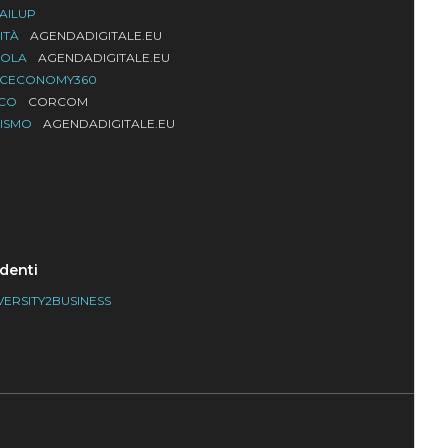
AILUP
ITÀ
AGENDADIGITALE.EU
UOLA
AGENDADIGITALE.EU
ACECONOMY360
LCO
CORCOM
RISMO
AGENDADIGITALE.EU
denti
VERSITY2BUSINESS