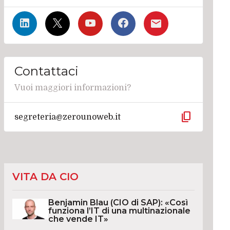
Contattaci
Vuoi maggiori informazioni?
content_copy
segreteria@zerounoweb.it
VITA DA CIO
Benjamin Blau (CIO di SAP): «Così
funziona l’IT di una multinazionale
che vende IT»