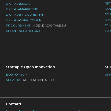
RET
DIGITAL4LEGAL
SAN
DIGITAL4MARKETING
SC
DIGITAL4PROCUREMENT
SP
DIGITAL4SUPPLYCHAIN
TE
PROCUREMENT
AGENDADIGITALE.EU
TU
PEOPLE&CHANGE360
Startup e Open Innovation
Stu
ECONOMYUP
UNI
STARTUP
AGENDADIGITALE.EU
Contatti