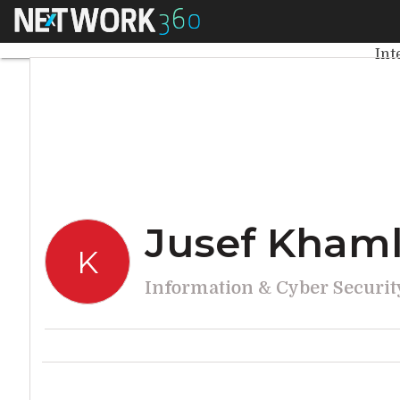
Menu
Jusef Khamlichi
Ult
Int
Jusef Khaml
K
Information & Cyber Securit