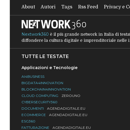
About
Autori
Tags
Rss Feed
Privacy e C
Nextwork360
è il più grande network in Italia di tes
diffondere la cultura digitale e imprenditoriale nelle
TUTTE LE TESTATE
Applicazioni e Tecnologie
AI4BUSINESS
BIGDATA4INNOVATION
BLOCKCHAIN4INNOVATION
CLOUD COMPUTING
ZEROUNO
CYBERSECURITY360
DOCUMENTI
AGENDADIGITALE.EU
ECOMMERCE
AGENDADIGITALE.EU
ESG360
FATTURAZIONE
AGENDADIGITALE.EU