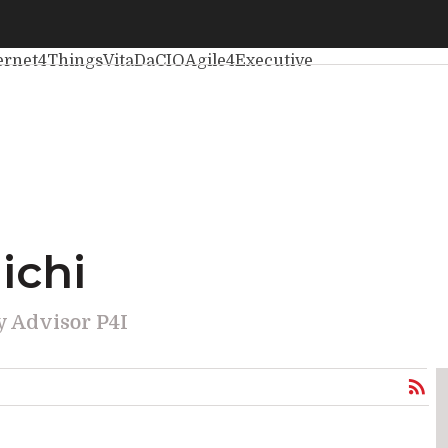
imi articoli
Intelligenza Artificiale
Big Data
Cybersecurity
D
ernet4Things
VitaDaCIO
Agile4Executive
ichi
y Advisor P4I