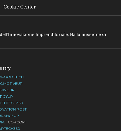
Cookie Center
e dell’Innovazione Imprenditoriale. Ha la missione di
ustry
IFOOD.TECH
TOMOTIVEUP
NKINGUP
ERGYUP
LTHTECH360
OVATION POST
URANCEUP
DIA
CORCOM
OPTECH360