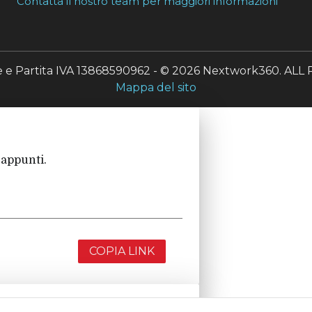
Contatta il nostro team per maggiori informazioni
le e Partita IVA 13868590962 - © 2026 Nextwork360. A
Mappa del sito
 appunti.
COPIA LINK