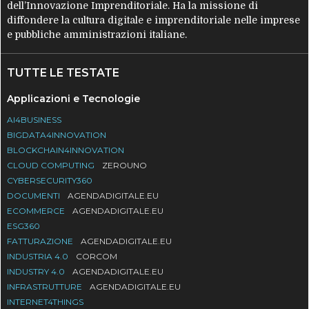
dell’Innovazione Imprenditoriale. Ha la missione di
diffondere la cultura digitale e imprenditoriale nelle imprese
e pubbliche amministrazioni italiane.
TUTTE LE TESTATE
Applicazioni e Tecnologie
AI4BUSINESS
BIGDATA4INNOVATION
BLOCKCHAIN4INNOVATION
CLOUD COMPUTING
ZEROUNO
CYBERSECURITY360
DOCUMENTI
AGENDADIGITALE.EU
ECOMMERCE
AGENDADIGITALE.EU
ESG360
FATTURAZIONE
AGENDADIGITALE.EU
INDUSTRIA 4.0
CORCOM
INDUSTRY 4.0
AGENDADIGITALE.EU
INFRASTRUTTURE
AGENDADIGITALE.EU
INTERNET4THINGS