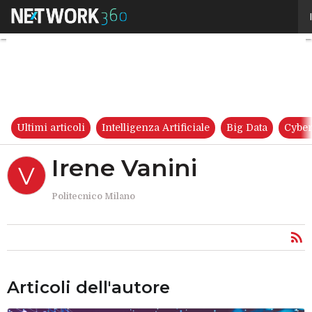
Irene Vanini
Ultimi articoli
Intelligenza Artificiale
Big Data
Cyber
Irene Vanini
V
Politecnico Milano
Articoli dell'autore