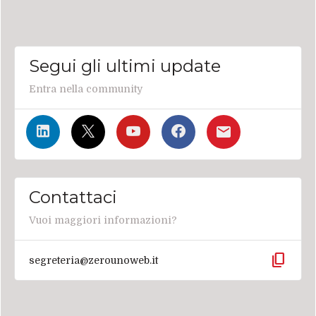
Segui gli ultimi update
Entra nella community
Contattaci
Vuoi maggiori informazioni?
content_copy
segreteria@zerounoweb.it