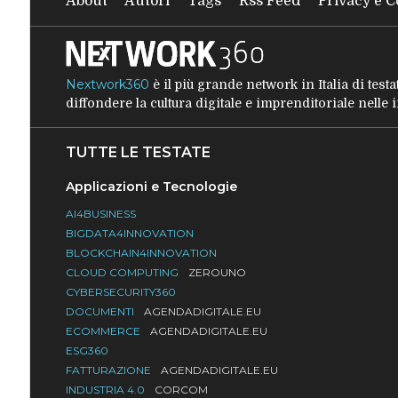
About
Autori
Tags
Rss Feed
Privacy e C
Nextwork360
è il più grande network in Italia di tes
diffondere la cultura digitale e imprenditoriale nelle
TUTTE LE TESTATE
Applicazioni e Tecnologie
AI4BUSINESS
BIGDATA4INNOVATION
BLOCKCHAIN4INNOVATION
CLOUD COMPUTING
ZEROUNO
CYBERSECURITY360
DOCUMENTI
AGENDADIGITALE.EU
ECOMMERCE
AGENDADIGITALE.EU
ESG360
FATTURAZIONE
AGENDADIGITALE.EU
INDUSTRIA 4.0
CORCOM