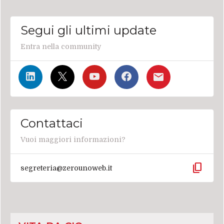
Segui gli ultimi update
Entra nella community
Contattaci
Vuoi maggiori informazioni?
content_copy
segreteria@zerounoweb.it