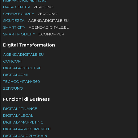
RISKMANAGEMENT360
DATA CENTER
ZEROUNO
CYBERSECURITY
ZEROUNO
SICUREZZA
AGENDADIGITALE.EU
SMART CITY
AGENDADIGITALE.EU
SMART MOBILITY
ECONOMYUP
Digital Transformation
AGENDADIGITALE.EU
CORCOM
DIGITAL4EXECUTIVE
DIGITAL4PMI
TECHCOMPANY360
ZEROUNO
Funzioni di Business
DIGITAL4FINANCE
DIGITAL4LEGAL
DIGITAL4MARKETING
DIGITAL4PROCUREMENT
DIGITAL4SUPPLYCHAIN