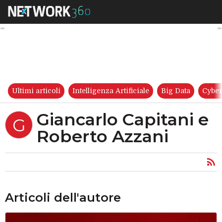
Giancarlo Capitani e Roberto
Ultimi articoli
Intelligenza Artificiale
Big Data
Cyber
Giancarlo Capitani e
G
Roberto Azzani
Articoli dell'autore