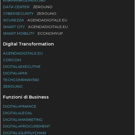
RISKMANAGEMENT360
DATA CENTER
ZEROUNO
CYBERSECURITY
ZEROUNO
SICUREZZA
AGENDADIGITALE.EU
SMART CITY
AGENDADIGITALE.EU
SMART MOBILITY
ECONOMYUP
Digital Transformation
AGENDADIGITALE.EU
CORCOM
DIGITAL4EXECUTIVE
DIGITAL4PMI
TECHCOMPANY360
ZEROUNO
Funzioni di Business
DIGITAL4FINANCE
DIGITAL4LEGAL
DIGITAL4MARKETING
DIGITAL4PROCUREMENT
DIGITAL4SUPPLYCHAIN