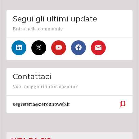
Segui gli ultimi update
Entra nella community
Contattaci
Vuoi maggiori informazioni?
content_copy
segreteria@zerounoweb.it