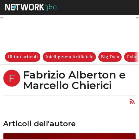
Fabrizio Alberton e Marcello C
Ultimi articoli
Intelligenza Artificiale
Big Data
Cyber
Fabrizio Alberton e
F
Marcello Chierici
Articoli dell'autore