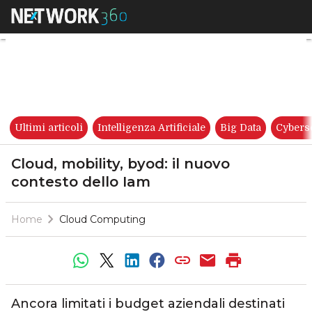
Cloud, mobility, byod: il nuov
Ultimi articoli
Intelligenza Artificiale
Big Data
Cybers
Cloud, mobility, byod: il nuovo
contesto dello Iam
Home
Cloud Computing
Ancora limitati i budget aziendali destinati