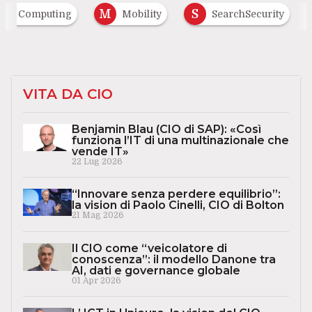
M
S
oud Computing
Mobility
SearchSecurity
VITA DA CIO
Benjamin Blau (CIO di SAP): «Così
funziona l’IT di una multinazionale che
vende IT»
22 Lug 2026
“Innovare senza perdere equilibrio”:
la vision di Paolo Cinelli, CIO di Bolton
21 Mag 2026
Il CIO come “veicolatore di
conoscenza”: il modello Danone tra
AI, dati e governance globale
01 Apr 2026