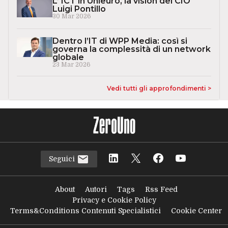
L’ ICT in Unieuro, la vision del CIO
Luigi Pontillo
30 Mar 2026
Dentro l’IT di WPP Media: così si
governa la complessità di un network
globale
23 Mar 2026
Vedi tutti gli approfondimenti >
Seguici
About
Autori
Tags
Rss Feed
Privacy e Cookie Policy
Terms&Conditions Contenuti Specialistici
Cookie Center