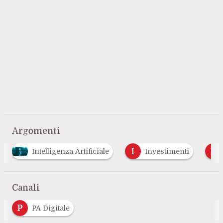
Argomenti
I
P
R
Investimenti
Partnership
Rete
…
Canali
P
PA Digitale