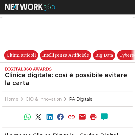
Clinica digitale: così è possibi
Ultimi articoli
Intelligenza Artificiale
Big Data
Cybers
DIGITAL360 AWARDS
Clinica digitale: così è possibile evitare
la carta
Home
CIO & Innovation
PA Digitale