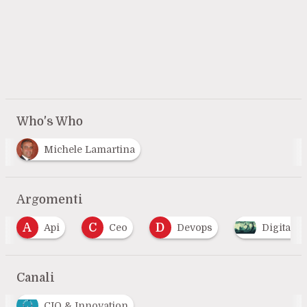
Who's Who
Michele Lamartina
Argomenti
C
D
Ceo
Devops
Digital Transformatio
Canali
CIO & Innovation