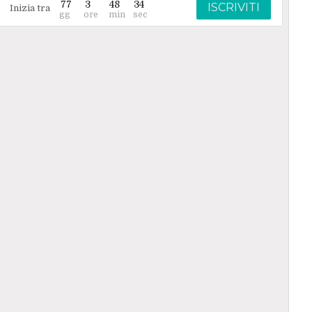
77
3
48
33
ISCRIVITI
Inizia tra