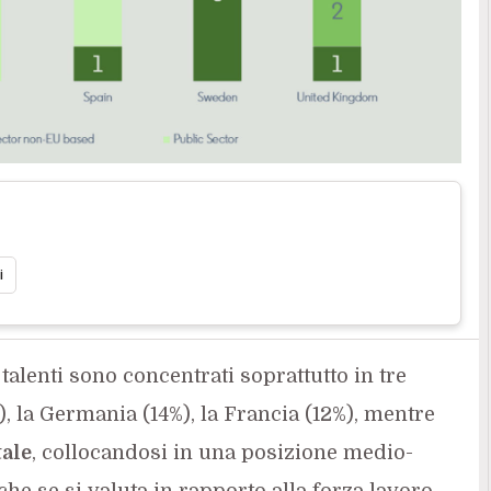
i
 talenti sono concentrati soprattutto in tre
), la Germania (14%), la Francia (12%), mentre
tale
, collocandosi in una posizione medio-
he se si valuta in rapporto alla forza lavoro,