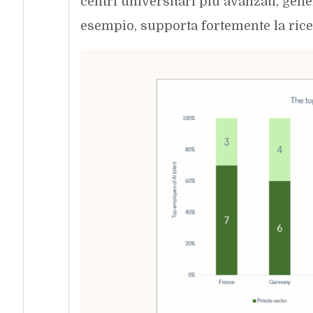
centri universitari più avanzati, gen
esempio, supporta fortemente la ricer