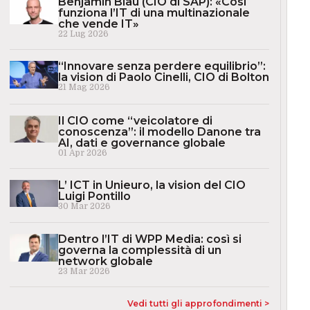
Benjamin Blau (CIO di SAP): «Così
funziona l’IT di una multinazionale
che vende IT»
22 Lug 2026
“Innovare senza perdere equilibrio”:
la vision di Paolo Cinelli, CIO di Bolton
21 Mag 2026
Il CIO come “veicolatore di
conoscenza”: il modello Danone tra
AI, dati e governance globale
01 Apr 2026
L’ ICT in Unieuro, la vision del CIO
Luigi Pontillo
30 Mar 2026
Dentro l’IT di WPP Media: così si
governa la complessità di un
network globale
23 Mar 2026
Vedi tutti gli approfondimenti >