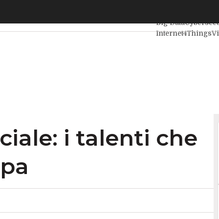
ciale: i talenti che mancano in Europa
Ultimi articoli
Inte
Big Data
Cybersecu
Internet4Things
V
ciale: i talenti che
opa