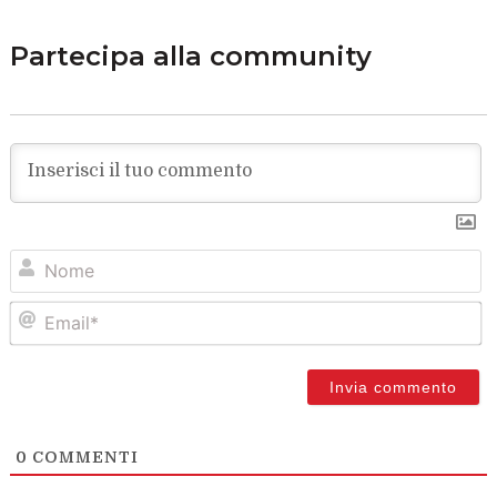
Partecipa alla community
N
Em
0
COMMENTI