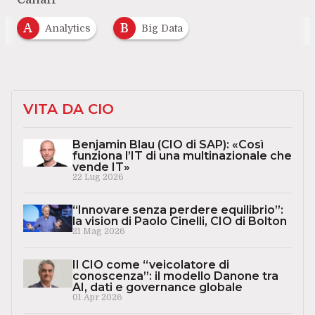
A
B
Analytics
Big Data
VITA DA CIO
Benjamin Blau (CIO di SAP): «Così
funziona l’IT di una multinazionale che
vende IT»
22 Lug 2026
“Innovare senza perdere equilibrio”:
la vision di Paolo Cinelli, CIO di Bolton
21 Mag 2026
Il CIO come “veicolatore di
conoscenza”: il modello Danone tra
AI, dati e governance globale
01 Apr 2026