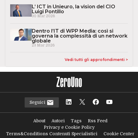
L’ ICT in Unieuro, la vision del CIO
Luigi Pontillo
30 Mar 2026
Dentro l’IT di WPP Media: così si
governa la complessità di un network
globale
23 Mar 2026
Vedi tutti gli approfondimenti >
Seguici
About
Autori
Tags
Rss Feed
Privacy e Cookie Policy
Terms&Conditions Contenuti Specialistici
Cookie Center